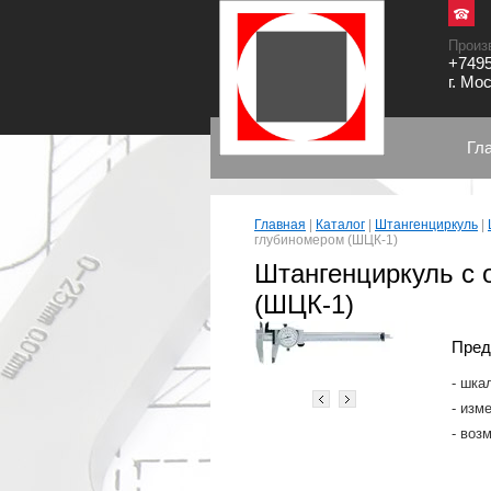
Произ
+7495
г. Мо
Гл
Главная
|
Каталог
|
Штангенциркуль
|
глубиномером (ШЦК-1)
Штангенциркуль с 
(ШЦК-1)
Пред
шкал
изме
возм