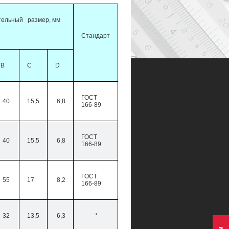
тельный размер, мм
Стандарт
В
С
D
ГОСТ
40
15,5
6,8
166-89
ГОСТ
40
15,5
6,8
166-89
ГОСТ
55
17
8,2
166-89
32
13,5
6,3
*