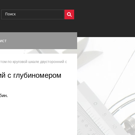
ист
том по круговой шкале двусторонний с
ий с глубиномером
бин.