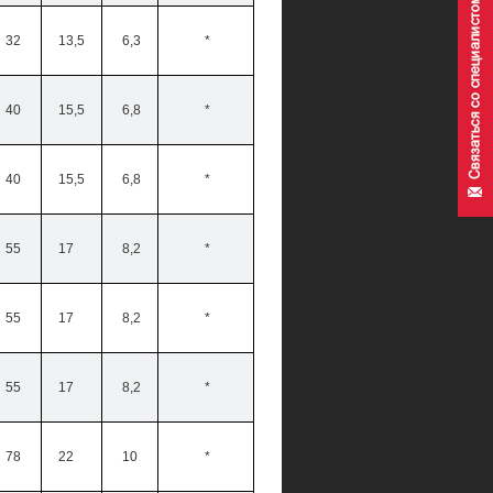
32
13,5
6,3
*
40
15,5
6,8
*
40
15,5
6,8
*
55
17
8,2
*
55
17
8,2
*
55
17
8,2
*
78
22
10
*