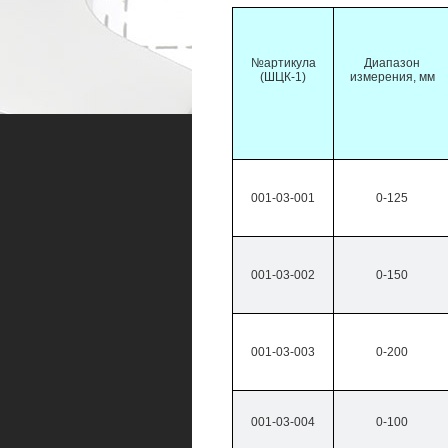
№артикула
Диапазон
(ШЦК-1)
измерения, мм
001-03-001
0-125
001-03-002
0-150
001-03-003
0-200
001-03-004
0-100