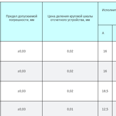
Исполни
Предел допускаемой
Цена деления круговой шкалы
погрешности, мм
отсчетного устройства, мм
А
±0,03
0,02
16
±0,03
0,02
16
±0,03
0,02
18,5
±0,03
0,01
12,5