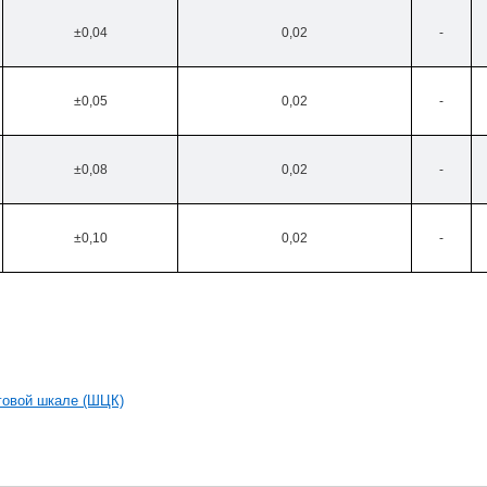
±0,04
0,02
-
±0,05
0,02
-
±0,08
0,02
-
±0,10
0,02
-
говой шкале (ШЦК)