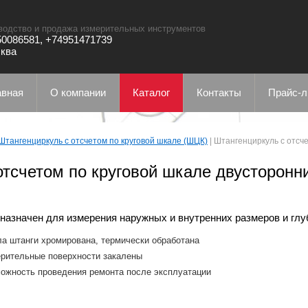
водство и продажа измерительных инструментов
0086581, +74951471739
сква
авная
О компании
Каталог
Контакты
Прайс-л
Штангенциркуль с отсчетом по круговой шкале (ШЦК)
|
Штангенциркуль с отсче
отсчетом по круговой шкале двусторонн
назначен для измерения наружных и внутренних размеров и глу
а штанги хромирована, термически обработана
рительные поверхности закалены
ожность проведения ремонта после эксплуатации