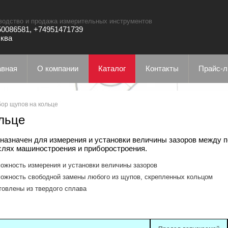
водство и продажа измерительных инструментов
0086581, +74951471739
сква
авная
О компании
Каталог
Контакты
Прайс-л
ор щупов на кольце
льце
назначен для измерения и установки величины зазоров между 
слях машиностроения и приборостроения.
ожность измерения и установки величины зазоров
ожность свободной замены любого из щупов, скрепленных кольцом
товлены из твердого сплава