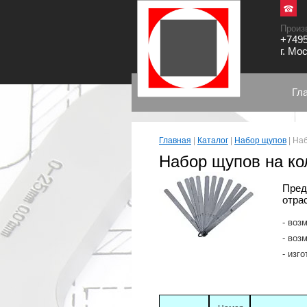
Произ
+7495
г. Мо
Гл
Главная
|
Каталог
|
Набор щупов
|
Наб
Набор щупов на ко
Пред
отра
возм
возм
изго