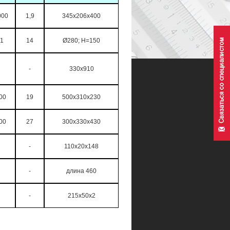
000
1,9
345x206x400
01
14
Ø280; Н=150
-
330x910
00
19
500x310x230
00
27
300x330x430
-
110x20x148
-
длина 460
-
215x50x2