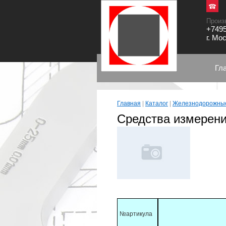
Произ
+7495
г. Мо
Гл
Главная
|
Каталог
|
Железнодорожны
Средства измерени
№артикула