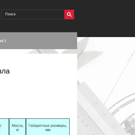
ист
зла
о
Масса,
Габаритные размеры,
у
кг
мм