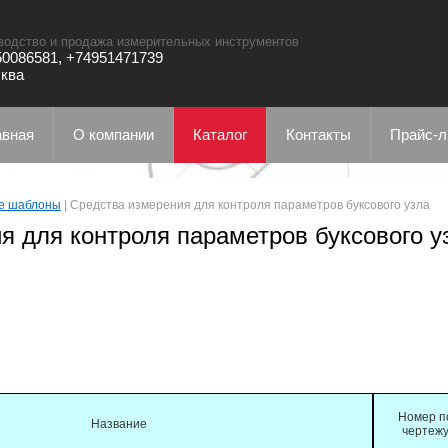
водство и продажа измерительных инструментов
0086581, +74951471739
сква
авная
О компании
Каталог
Контакты
Прайс-л
е шаблоны
|
Средства измерения для контроля параметров буксового узла
я для контроля параметров буксового у
Номер п
Название
чертеж