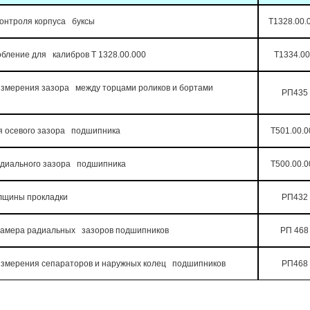
контроля корпуса буксы
T1328.00.
бление для калибров Т 1328.00.000
Т1334.0
измерения зазора между торцами роликов и бортами
РП435
я осевого зазора подшипника
Т501.00.0
адиального зазора подшипника
Т500.00.0
лщины прокладки
РП432
замера радиальных зазоров подшипников
РП 468
змерения сепараторов и наружных колец подшипников
РП468